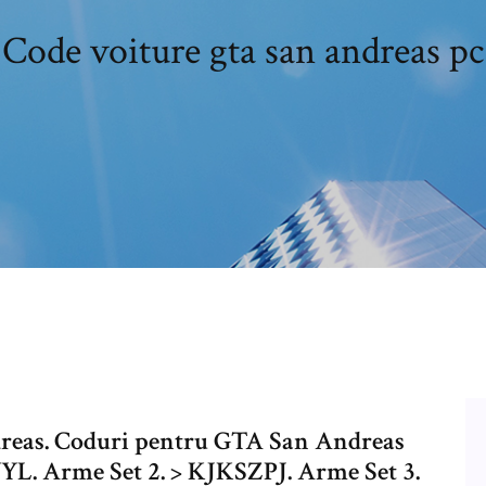
Code voiture gta san andreas pc
reas. Coduri pentru GTA San Andreas
YL. Arme Set 2. > KJKSZPJ. Arme Set 3.