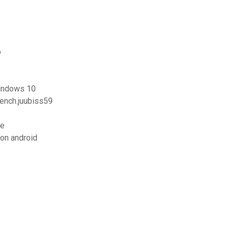
p
windows 10
french.juubiss59
re
ion android