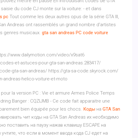
ous pouvez mettre en pause En introduisant codes de GTA
saisie du code CJ monte sur la voiture: - et dans
s
pc
Tout comme les deux autres opus de la série GTA III,
 San Andreas ont rassemblés un grand nombre d'artistes
les genres musicaux.
gta
san
andreas
PC
code
voiture
ttps://www.dailymotion.com/video/x9sat6
e-codes-et-astuces-pour-gta-san-andreas.283417/
code-gta-san-andreas/ https://gta-sa-code.skyrock.com/
an-andreas-helico-voiture-et-moto
pour la version PC : Vie et armure Armes Police Temps
dring Banger : CQZIJMB - Ce code fait apparaitre une
 apparement bien équipée pour les chocs.
Коды
на
GTA
San
ивировать чит коды на GTA San Andreas их необходимо
но поставить на паузу нажав клавишу ESCAPE на
 учтите, что если в момент ввода кода CJ едет на