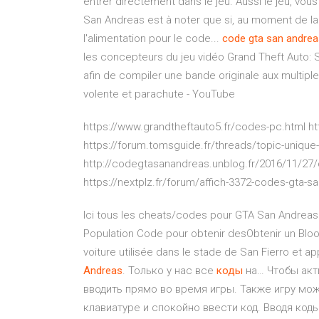
entrer directement dans le jeu. Aussi le jeu, v
San Andreas est à noter que si, au moment de la 
l'alimentation pour le code...
code
gta
san
andrea
les concepteurs du jeu vidéo Grand Theft Auto:
afin de compiler une bande originale aux multip
volente et parachute - YouTube
https://www.grandtheftauto5.fr/codes-pc.html h
https://forum.tomsguide.fr/threads/topic-uniqu
http://codegtasanandreas.unblog.fr/2016/11/27/
https://nextplz.fr/forum/affich-3372-codes-gta-s
Ici tous les cheats/codes pour GTA San Andreas 
Population Code pour obtenir desObtenir un Bloo
voiture utilisée dans le stade de San Fierro et
Andreas
. Только у нас все
коды
на… Чтобы акт
вводить прямо во время игры. Также игру мож
клавиатуре и спокойно ввести код. Вводя коды