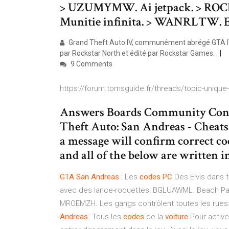
> UZUMYMW. Ai jetpack. > ROC
Munitie infinita. > WANRLTW. E
Grand Theft Auto IV, communément abrégé GTA IV,
par Rockstar North et édité par Rockstar Games.
9 Comments
https://forum.tomsguide.fr/threads/topic-uniqu
Answers Boards Community Cont
Theft Auto: San Andreas - Cheats
a message will confirm correct cod
and all of the below are written i
GTA
San
Andreas
: Les
codes
PC
Des Elvis dans 
avec des lance-roquettes: BGLUAWML. Beach Par
MROEMZH. Les gangs contrôlent toutes les rues
Andreas
. Tous les
codes
de la
voiture
Pour active