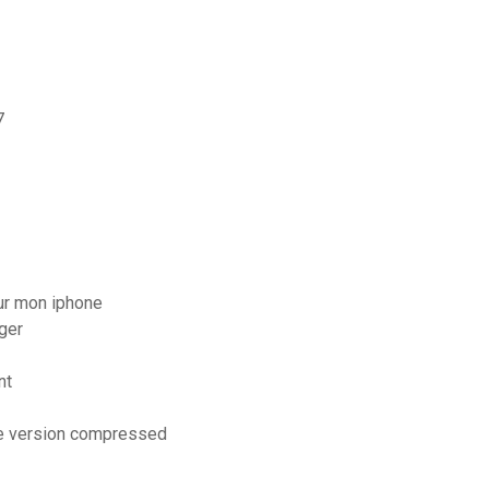
7
ur mon iphone
rger
nt
te version compressed