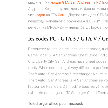
машине... Чит-
коды
GTA
:
San
Andreas
на
PC
(ко
Андреас. Код на оружие, деньги, броню, маши
чит-
кодов
на ГТА
Сан
… Другие читы для GTA S
пешеходы нападают с оружием AJLOJYQY — пе
вечеринка MROEMZH — члены банд Лос-Сантос
les codes PC - GTA 5 / GTA V / G
Découvrez toutes les astuces, cheat codes, tric
GameHope. GTA San Andreas Cheat Code (PDF) -
City, Liberty City, San Andreas have cheat code
easily. When something is very difficult to perfo
Theft Auto : San Andreas à télécharger Ajouté le
Theft Auto : San Andreas GTA San Andreas se voit
l'auteur de Real Cars 2 à modifié tous les véhicul
cylindrée de nos jours. Télécharger Grand Theft 
Telecharger office pour macbook