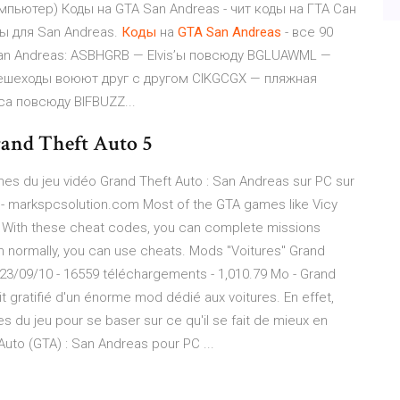
мпьютер) Коды на GTA San Andreas - чит коды на ГТА Сан
ны для San Andreas.
Коды
на
GTA
San
Andreas
- все 90
an Andreas: ASBHGRB — Elvis’ы повсюду BGLUAWML —
шеходы воюют друг с другом CIKGCGX — пляжная
а повсюду BIFBUZZ...
rand Theft Auto 5
hes du jeu vidéo Grand Theft Auto : San Andreas sur PC sur
 markspcsolution.com Most of the GTA games like Vicy
s. With these cheat codes, you can complete missions
rm normally, you can use cheats. Mods "Voitures" Grand
 23/09/10 - 16559 téléchargements - 1,010.79 Mo - Grand
 gratifié d'un énorme mod dédié aux voitures. En effet,
es du jeu pour se baser sur ce qu'il se fait de mieux en
Auto (GTA) : San Andreas pour PC ...