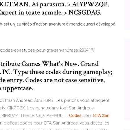
KETMAN. Ai parasuta. > AIYPWZQP.
xpert in toate armele. > NCSGDAG.
 est un jeu vidéo d'action-aventure à monde ouvert développé
e-codes-et-astuces-pour-gta-san-andreas.283417/
ribute Games What's New. Grand
. PC. Type these codes during gameplay;
e entry. Codes are not case sensitive,
n uppercase.
tout San Andreas: ASBHGRB. Les piétons vous attaquent
ty: CIKGCGX. Les gangs dans tout San Andreas:
: BIFBUZZ. Thème Ninja: AFPHULTL.
Codes
pour
GTA
San
r le cheat codes pour GTA San Andreas, vous devez les