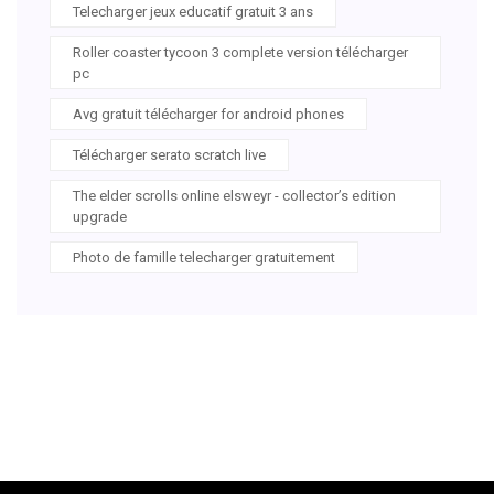
Telecharger jeux educatif gratuit 3 ans
Roller coaster tycoon 3 complete version télécharger
pc
Avg gratuit télécharger for android phones
Télécharger serato scratch live
The elder scrolls online elsweyr - collector’s edition
upgrade
Photo de famille telecharger gratuitement