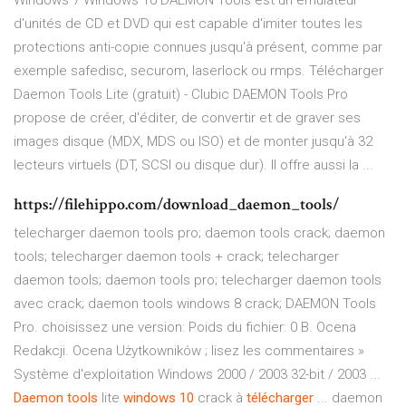
Windows 7 Windows 10 DAEMON Tools est un émulateur
d'unités de CD et DVD qui est capable d'imiter toutes les
protections anti-copie connues jusqu'à présent, comme par
exemple safedisc, securom, laserlock ou rmps. Télécharger
Daemon Tools Lite (gratuit) - Clubic DAEMON Tools Pro
propose de créer, d'éditer, de convertir et de graver ses
images disque (MDX, MDS ou ISO) et de monter jusqu'à 32
lecteurs virtuels (DT, SCSI ou disque dur). Il offre aussi la ...
https://filehippo.com/download_daemon_tools/
telecharger daemon tools pro; daemon tools crack; daemon
tools; telecharger daemon tools + crack; telecharger
daemon tools; daemon tools pro; telecharger daemon tools
avec crack; daemon tools windows 8 crack; DAEMON Tools
Pro. choisissez une version: Poids du fichier: 0 B. Ocena
Redakcji. Ocena Użytkowników ; lisez les commentaires »
Système d'exploitation Windows 2000 / 2003 32-bit / 2003 ...
Daemon
tools
lite
windows
10
crack à
télécharger
... daemon