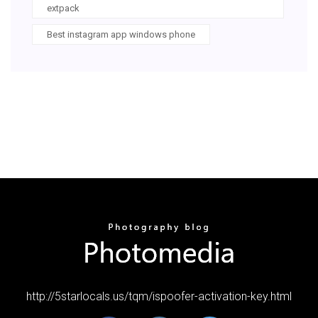
extpack
Best instagram app windows phone
http://5starlocals.us/tqm/ispoofer-activation-key.html