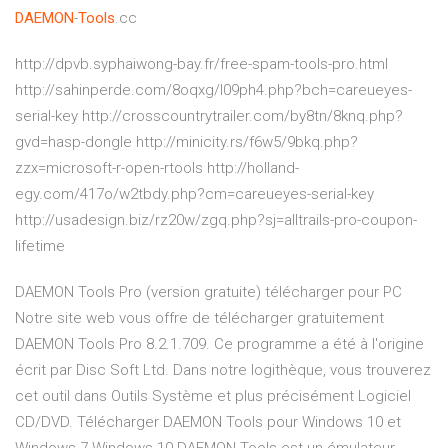
DAEMON
-
Tools
.cc
http://dpvb.syphaiwong-bay.fr/free-spam-tools-pro.html
http://sahinperde.com/8oqxg/l09ph4.php?bch=careueyes-
serial-key http://crosscountrytrailer.com/by8tn/8knq.php?
gvd=hasp-dongle http://minicity.rs/f6w5/9bkq.php?
zzx=microsoft-r-open-rtools http://holland-
egy.com/417o/w2tbdy.php?cm=careueyes-serial-key
http://usadesign.biz/rz20w/zgq.php?sj=alltrails-pro-coupon-
lifetime
DAEMON Tools Pro (version gratuite) télécharger pour PC
Notre site web vous offre de télécharger gratuitement
DAEMON Tools Pro 8.2.1.709. Ce programme a été à l'origine
écrit par Disc Soft Ltd. Dans notre logithèque, vous trouverez
cet outil dans Outils Système et plus précisément Logiciel
CD/DVD. Télécharger DAEMON Tools pour Windows 10 et