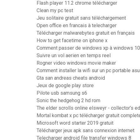
Flash player 11.2 chrome télécharger
Clean my pc test
Jeu solitaire gratuit sans téléchargement
Open office en francais à telecharger
Télécharger malwarebytes gratuit en français
How to get facetime on iphone x
Comment passer de windows xp à windows 10 
Suivre un vol aerien en temps reel
Rogner video windows movie maker
Comment installer la wifi sur un pc portable as
Gta san andreas cheats android
Jeux de google play store
Pilote usb samsung s6
Sonic the hedgehog 2 hd rom
The elder scrolls online elsweyr - collector’s e
Mortal kombat x pc télécharger gratuit comple
Microsoft word starter 2019 gratuit
Télécharger jeux apk sans connexion internet
Telecharger android file transfer windows 8