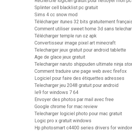
Recherche logiciel gratuit pour nettoyer mon pc
Splinter cell blacklist pc gratuit
Sims 4 cc snow mod
Télécharger itunes 32 bits gratuitement françai
Comment utiliser sweet home 3d sans telechar
Télécharger temple run oz apk
Convertisseur image pixel art minecraft
Telecharger jeux gratuit pour android tablette
Age de glace jeux gratuit
Telecharger naruto shippuden ultimate ninja sto
Comment traduire une page web avec firefox
Logiciel pour faire des étiquettes adresses
Telecharger jeu 2048 gratuit pour android
Ie9 for windows 7 64
Envoyer des photos par mail avec free
Google chrome for mac review
Telecharger logiciel photo pour mac gratuit
Logic pro x gratuit windows
Hp photosmart c4400 series drivers for windo