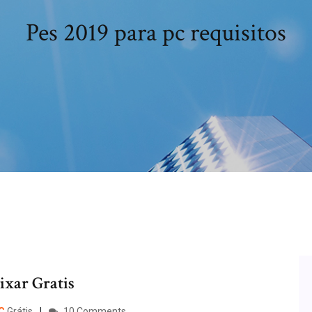
Pes 2019 para pc requisitos
ixar Gratis
C
Grátis
10 Comments