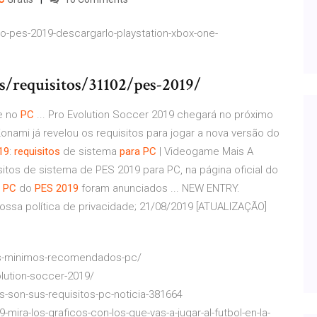
o-pes-2019-descargarlo-playstation-xbox-one-
/requisitos/31102/pes-2019/
e no
PC
... Pro Evolution Soccer 2019 chegará no próximo
onami já revelou os requisitos para jogar a nova versão do
19
:
requisitos
de sistema
para
PC
| Videogame Mais A
itos de sistema de PES 2019 para PC, na página oficial do
o
PC
do
PES
2019
foram anunciados ... NEW ENTRY.
sa política de privacidade; 21/08/2019 [ATUALIZAÇÃO]
tos-minimos-recomendados-pc/
lution-soccer-2019/
-son-sus-requisitos-pc-noticia-381664
ira-los-graficos-con-los-que-vas-a-jugar-al-futbol-en-la-