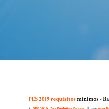
PES
2019
requisitos
mínimos - Ba
PES
2019
-
Pro Evolution Soccer
- Baixar
para
P