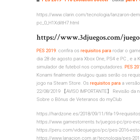
https://www.clarin.com/tecnologia/lanzaron-dem
pc_0_H1XdiltH7.html
https://www.3djuegos.com/juegos
PES
2019
: confira os
requisitos
para
rodar o gam
dia 28 de agosto para Xbox One, PS4 e PC , e a K
simulador de futebol nos computadores.
PES
20
Konami finalmente divulgou quais serão os requis
jogo na Steam Store. Os
requisitos
para
a versã
22/08/2019 【AVISO IMPORTANTE】 Revisão da nos
Sobre o Bônus de Veteranos do myClub
https://hardzone.es/2018/09/11/fifa-19-requisi
https://www.gamestorrents.tv/juegos-pc/pro-evo
https://peru.com/videojuegos/pc/pes-2016-estos
https://www.lanacion.com.ar/tecnologia/pes-2019-m