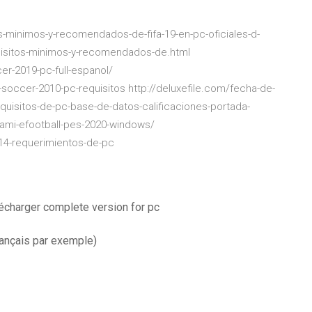
s-minimos-y-recomendados-de-fifa-19-en-pc-oficiales-d-
uisitos-minimos-y-recomendados-de.html
er-2019-pc-full-espanol/
-soccer-2010-pc-requisitos http://deluxefile.com/fecha-de-
uisitos-de-pc-base-de-datos-calificaciones-portada-
nami-efootball-pes-2020-windows/
14-requerimientos-de-pc
écharger complete version for pc
rançais par exemple)