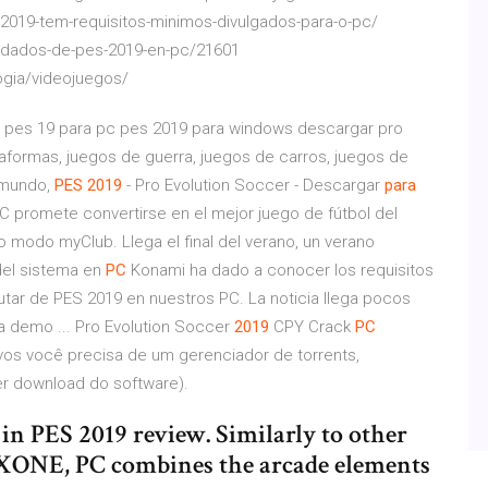
s-2019-tem-requisitos-minimos-divulgados-para-o-pc/
endados-de-pes-2019-en-pc/21601
logia/videojuegos/
r pes 19 para pc pes 2019 para windows descargar pro
taformas, juegos de guerra, juegos de carros, juegos de
l mundo,
PES
2019
- Pro Evolution Soccer - Descargar
para
C promete convertirse en el mejor juego de fútbol del
o modo myClub. Llega el final del verano, un verano
el sistema en
PC
Konami ha dado a conocer los requisitos
tar de PES 2019 en nuestros PC. La noticia llega pocos
 demo ... Pro Evolution Soccer
2019
CPY Crack
PC
vos você precisa de um gerenciador de torrents,
er download do software).
 PES 2019 review. Similarly to other
4, XONE, PC combines the arcade elements