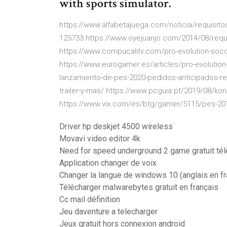
with sports simulator.
https://www.alfabetajuega.com/noticia/requisito
125733 https://www.oyejuanjo.com/2014/08/req
https://www.compucalitv.com/pro-evolution-socc
https://www.eurogamer.es/articles/pro-evolution
lanzamiento-de-pes-2020-pedidos-anticipados-req
trailer-y-mas/ https://www.pcguia.pt/2019/08/ko
https://www.vix.com/es/btg/gamer/5115/pes-20
Driver hp deskjet 4500 wireless
Movavi video editor 4k
Need for speed underground 2 game gratuit tél
Application changer de voix
Changer la langue de windows 10 (anglais en f
Télécharger malwarebytes gratuit en français
Cc mail définition
Jeu daventure a telecharger
Jeux gratuit hors connexion android