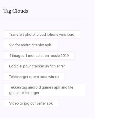
Tag Clouds
Transfert photo icloud iphone vers ipad
Vlc for android tablet apk
4 images 1 mot solution russie 2019
Logiciel pour cracker un fichier rar
Telecharger opera pour win xp
Tekken tag android games apk and file
gratuit télécharger
Video to jpg converter apk