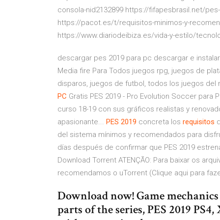
consola-nid2132899 https://fifapesbrasil.net/pe
https://pacot.es/t/requisitos-minimos-y-recom
https://www.diariodeibiza.es/vida-y-estilo/tecno
descargar pes 2019 para pc descargar e instala
Media fire Para Todos juegos rpg, juegos de pla
disparos, juegos de futbol, todos los juegos de
PC
Gratis PES 2019 - Pro Evolution Soccer para P
curso 18-19 con sus gráficos realistas y renovad
apasionante...
PES
2019
concreta los
requisitos
d
del sistema mínimos y recomendados para disfru
días después de confirmar que PES 2019 estrena
Download Torrent ATENÇÃO: Para baixar os arqui
recomendamos o uTorrent (Clique aqui para faz
Download now! Game mechanics in
parts of the series, PES 2019 PS