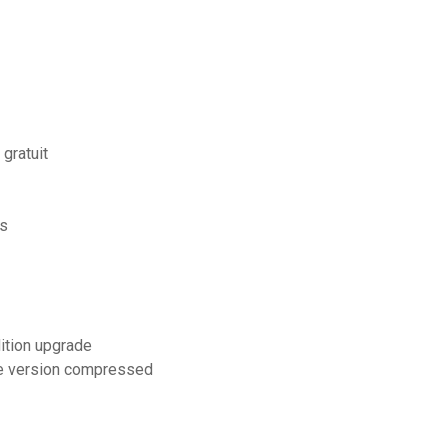
gratuit
us
dition upgrade
te version compressed