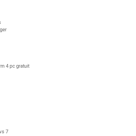
s
ger
rm 4 pc gratuit
ws 7