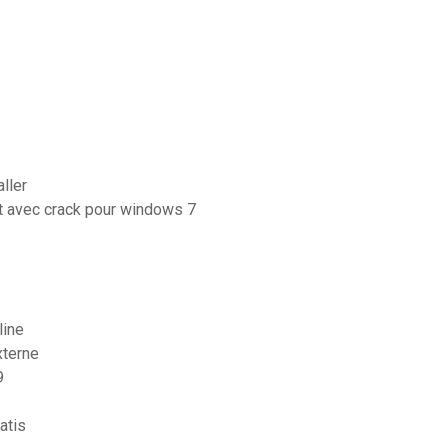
ller
it avec crack pour windows 7
line
xterne
9
atis