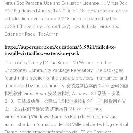
VirtualBox Personal Use and Evaluation License. .... VirtualBox
5.2.18 (released August 14 2018). 5.2.18 - downloads > tools >
virtualization > virtualbox > 5.2.18 index - powered by h5ai
v0.28.1 (https://larsjung.de/h5ai/) How to Install VirtualBox
Extension Pack - TecAdmin
https://superuser.com/questions/319921/failed-to-
install-virtualbox-extension-pack
Chocolatey Gallery | VirtualBox 5.1.20 Welcome to the
Chocolatey Community Package Repository! The packages
found in this section of the site are provided, maintained, and
moderated by the community. 安装最新版本的Oracle公司的虚
拟机软件 VirtualBox + 安装虚拟机 Windows XP 系统 + 安装...
2.10、安装成功后，会弹出 “虚拟电脑控制台” ，即 图形用户界
面，之后我们需要安装 扩展插件 2 tazas de Linux:
VirtualBoxing Windows (Parte IV) Blog de Esteban Navas,
administrador informático del IES Valle del Jerte; Blog de Raul
Tierno, administrador informático del IES de Castuera;