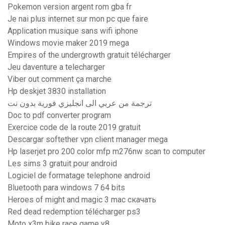
Pokemon version argent rom gba fr
Je nai plus internet sur mon pc que faire
Application musique sans wifi iphone
Windows movie maker 2019 mega
Empires of the undergrowth gratuit télécharger
Jeu daventure a telecharger
Viber out comment ça marche
Hp deskjet 3830 installation
ترجمة من عربي الى انجليزي فورية بدون نت
Doc to pdf converter program
Exercice code de la route 2019 gratuit
Descargar softether vpn client manager mega
Hp laserjet pro 200 color mfp m276nw scan to computer
Les sims 3 gratuit pour android
Logiciel de formatage telephone android
Bluetooth para windows 7 64 bits
Heroes of might and magic 3 mac скачать
Red dead redemption télécharger ps3
Moto x3m bike race game y8