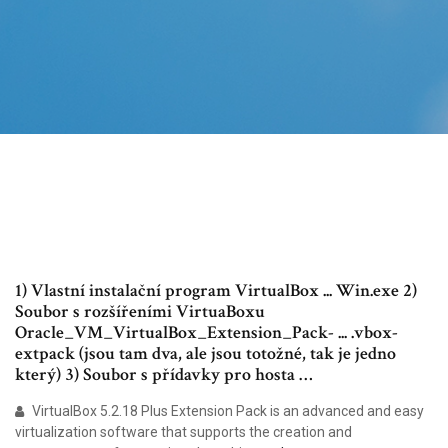
1) Vlastní instalační program VirtualBox ... Win.exe 2)
Soubor s rozšířeními VirtuaBoxu
Oracle_VM_VirtualBox_Extension_Pack- ... .vbox-
extpack (jsou tam dva, ale jsou totožné, tak je jedno
který) 3) Soubor s přídavky pro hosta …
VirtualBox 5.2.18 Plus Extension Pack is an advanced and easy
virtualization software that supports the creation and