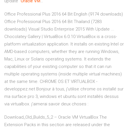
update "
Oracle
VM
…
Office Professional Plus 2016 64 Bit English (9174 downloads)
Office Professional Plus 2016 64 Bit Thailand (7283
downloads) Visual Studio Enterprise 2015 With Update ...
Chocolatey Gallery | VirtualBox 6.0.10 VirtualBox is a cross-
platform virtualization application. It installs on existing Intel or
AMD-based computers, whether they are running Windows,
Mac, Linux or Solaris operating systems. It extends the
capabilities of your existing computer so that it can run
multiple operating systems (inside multiple virtual machines)
at the same time. CHROME OS ET VIRTUALBOX -
developpez.net Bonjour à tous, j'utilise chrome os installé sur
ma surface pro 3, windows et ubuntu sont installés dessus
via virtualbox. j'aimerai savoir deux choses :
Download_Old_Builds_5_2 – Oracle VM VirtualBox The
Extension Packs in this section are released under the