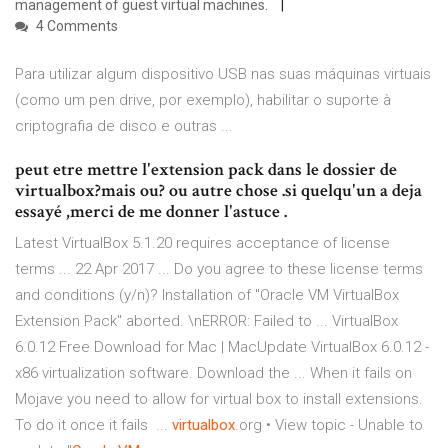
management of guest virtual machines.
4 Comments
Para utilizar algum dispositivo USB nas suas máquinas virtuais
(como um pen drive, por exemplo), habilitar o suporte à
criptografia de disco e outras ...
peut etre mettre l'extension pack dans le dossier de
virtualbox?mais ou? ou autre chose .si quelqu'un a deja
essayé ,merci de me donner l'astuce .
Latest VirtualBox 5.1.20 requires acceptance of license
terms ... 22 Apr 2017 ... Do you agree to these license terms
and conditions (y/n)? Installation of "Oracle VM VirtualBox
Extension Pack" aborted. \nERROR: Failed to ... VirtualBox
6.0.12 Free Download for Mac | MacUpdate VirtualBox 6.0.12 -
x86 virtualization software. Download the ... When it fails on
Mojave you need to allow for virtual box to install extensions.
To do it once it fails ...
virtualbox
.org • View topic - Unable to