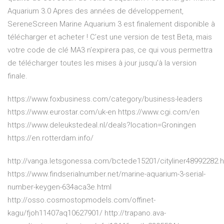
Aquarium 3.0 Apres des années de développement,
SereneScreen Marine Aquarium 3 est finalement disponible à
télécharger et acheter ! C’est une version de test Beta, mais
votre code de clé MA3 n’expirera pas, ce qui vous permettra
de télécharger toutes les mises à jour jusqu'à la version
finale.
https://www.foxbusiness.com/category/business-leaders
https://www.eurostar.com/uk-en https://www.cgi.com/en
https://www.deleukstedeal.nl/deals?location=Groningen
https://en.rotterdam.info/
http://vanga.letsgonessa.com/bctede15201/cityliner48992282.h
https://www.findserialnumber.net/marine-aquarium-3-serial-
number-keygen-634aca3e.html
http://osso.cosmostopmodels.com/offinet-
kagu/fjoh11407aq10627901/ http://trapano.ava-