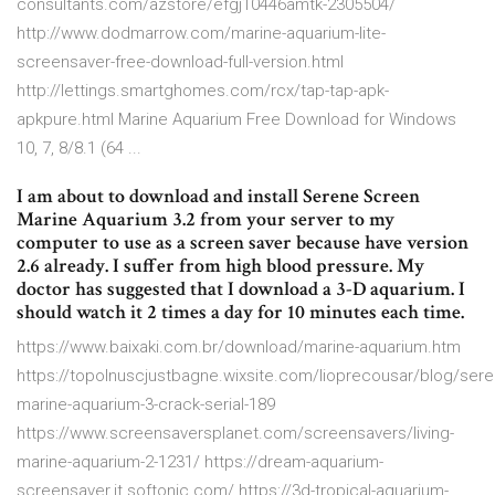
consultants.com/azstore/efgj10446amtk-2305504/
http://www.dodmarrow.com/marine-aquarium-lite-
screensaver-free-download-full-version.html
http://lettings.smartghomes.com/rcx/tap-tap-apk-
apkpure.html Marine Aquarium Free Download for Windows
10, 7, 8/8.1 (64 ...
I am about to download and install Serene Screen
Marine Aquarium 3.2 from your server to my
computer to use as a screen saver because have version
2.6 already. I suffer from high blood pressure. My
doctor has suggested that I download a 3-D aquarium. I
should watch it 2 times a day for 10 minutes each time.
https://www.baixaki.com.br/download/marine-aquarium.htm
https://topolnuscjustbagne.wixsite.com/lioprecousar/blog/ser
marine-aquarium-3-crack-serial-189
https://www.screensaversplanet.com/screensavers/living-
marine-aquarium-2-1231/ https://dream-aquarium-
screensaver.it.softonic.com/ https://3d-tropical-aquarium-