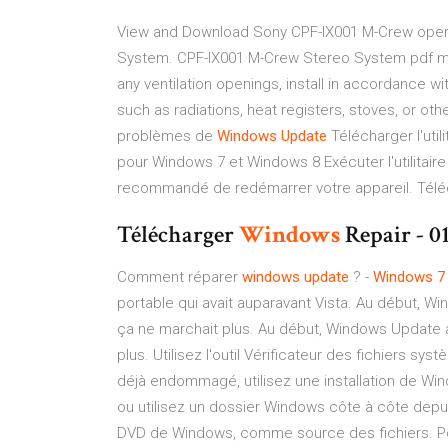
View and Download Sony CPF-IX001 M-Crew operat
System. CPF-IX001 M-Crew Stereo System pdf 
any ventilation openings, install in accordance wi
such as radiations, heat registers, stoves, or othe
problèmes de
Windows
Update
Télécharger l'uti
pour Windows 7 et Windows 8 Exécuter l'utilitaire
recommandé de redémarrer votre appareil. Tél
Télécharger
Windows
Repair - 0
Comment réparer
windows
update
? -
Windows
7
portable qui avait auparavant Vista. Au début, Wi
ça ne marchait plus. Au début, Windows Update a 
plus. Utilisez l'outil Vérificateur des fichiers sy
déjà endommagé, utilisez une installation de W
ou utilisez un dossier Windows côte à côte depui
DVD de Windows, comme source des fichiers. Pou