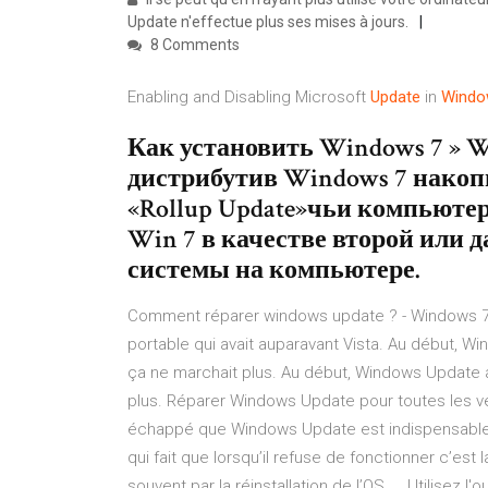
Update n'effectue plus ses mises à jours.
8 Comments
Enabling and Disabling Microsoft
Update
in
Windo
Как установить Windows 7 » W
дистрибутив Windows 7 накоп
«Rollup Update»чьи компьюте
Win 7 в качестве второй или 
системы на компьютере.
Comment réparer windows update ? - Windows 7 - 
portable qui avait auparavant Vista. Au début, Wi
ça ne marchait plus. Au début, Windows Update a 
plus. Réparer Windows Update pour toutes les v
échappé que Windows Update est indispensable 
qui fait que lorsqu’il refuse de fonctionner c’est 
souvent par la réinstallation de l’OS, … Utilisez l'