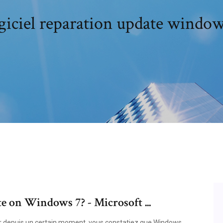
giciel reparation update window
 on Windows 7? - Microsoft ...
teur depuis un certain moment, vous constatiez que Windows