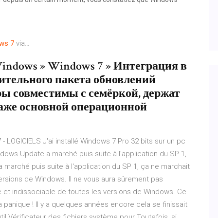
ws
7
via…
indows » Windows 7 » Интеграция в
ительного пакета обновлений
ры совместимы с семёркой, держат
даже основной операционной
LOGICIELS J'ai installé Windows 7 Pro 32 bits sur un pc
ndows Update a marché puis suite à l'application du SP 1,
marché puis suite à l'application du SP 1, ça ne marchait
ersions de Windows. Il ne vous aura sûrement pas
et indissociable de toutes les versions de Windows. Ce
la panique ! Il y a quelques années encore cela se finissait
outil Vérificateur des fichiers système pour Toutefois, si