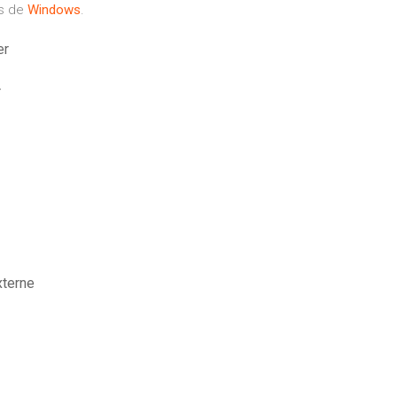
ns de
Windows
.
er
r
xterne