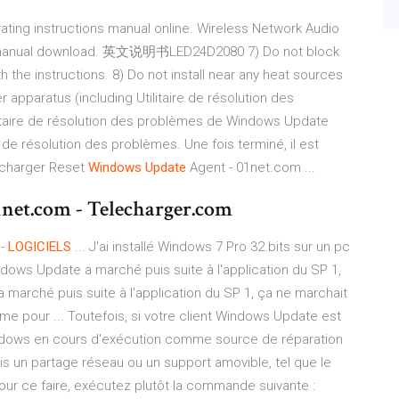
ing instructions manual online. Wireless Network Audio
manual download.
英文说明书LED24D2080
7) Do not block
th the instructions. 8) Do not install near any heat sources
r apparatus (including Utilitaire de résolution des
litaire de résolution des problèmes de Windows Update
 de résolution des problèmes. Une fois terminé, il est
écharger Reset
Windows
Update
Agent - 01net.com ...
1net.com - Telecharger.com
-
LOGICIELS
... J'ai installé Windows 7 Pro 32 bits sur un pc
ndows Update a marché puis suite à l'application du SP 1,
marché puis suite à l'application du SP 1, ça ne marchait
stème pour ... Toutefois, si votre client Windows Update est
indows en cours d'exécution comme source de réparation
s un partage réseau ou un support amovible, tel que le
r ce faire, exécutez plutôt la commande suivante :