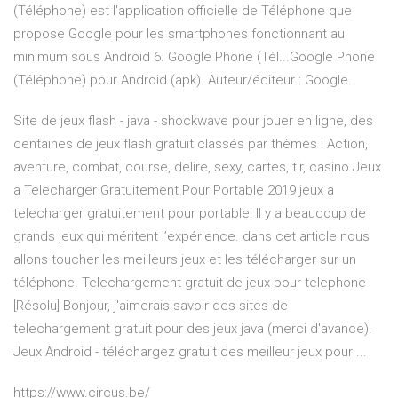
(Téléphone) est l'application officielle de Téléphone que
propose Google pour les smartphones fonctionnant au
minimum sous Android 6. Google Phone (Tél...Google Phone
(Téléphone) pour Android (apk). Auteur/éditeur : Google.
Site de jeux flash - java - shockwave pour jouer en ligne, des
centaines de jeux flash gratuit classés par thèmes : Action,
aventure, combat, course, delire, sexy, cartes, tir, casino Jeux
a Telecharger Gratuitement Pour Portable 2019 jeux a
telecharger gratuitement pour portable: Il y a beaucoup de
grands jeux qui méritent l’expérience. dans cet article nous
allons toucher les meilleurs jeux et les télécharger sur un
téléphone. Telechargement gratuit de jeux pour telephone
[Résolu] Bonjour, j'aimerais savoir des sites de
telechargement gratuit pour des jeux java (merci d'avance).
Jeux Android - téléchargez gratuit des meilleur jeux pour ...
https://www.circus.be/