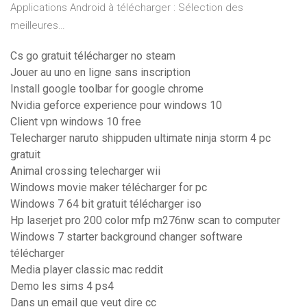
Applications Android à télécharger : Sélection des
meilleures…
Cs go gratuit télécharger no steam
Jouer au uno en ligne sans inscription
Install google toolbar for google chrome
Nvidia geforce experience pour windows 10
Client vpn windows 10 free
Telecharger naruto shippuden ultimate ninja storm 4 pc
gratuit
Animal crossing telecharger wii
Windows movie maker télécharger for pc
Windows 7 64 bit gratuit télécharger iso
Hp laserjet pro 200 color mfp m276nw scan to computer
Windows 7 starter background changer software
télécharger
Media player classic mac reddit
Demo les sims 4 ps4
Dans un email que veut dire cc