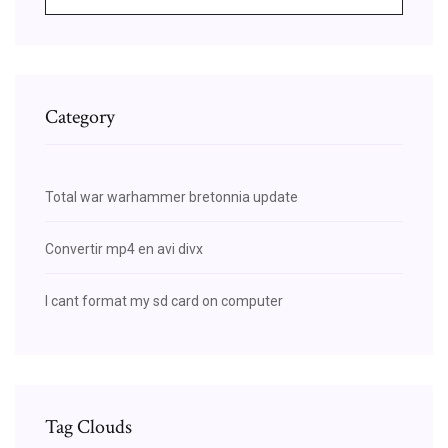
Category
Total war warhammer bretonnia update
Convertir mp4 en avi divx
I cant format my sd card on computer
Tag Clouds