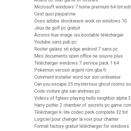
Microsoft windows 7 home premium 64-bit edit
Cest quoi paypal.me
Does adobe shockwave work on windows 10
Jeux de golf pc gratuit
Acronis true image iso bootable télécharger
Youtube sans pub pc
Rooter galaxy s6 edge android 7 sans pc
Mes documents open office ne souvre plus
Télécharger windows 7 service pack 1 64
Pokemon version argent rom gba fr
Comment installer word sur son ordinateur
Can you escape 25 mysterious ghost rooms sol
Code voiture gta san andreas pc
Videos of fgteev playing hello neighbor alpha 3
Harry potter 2 chamber of secrets pc game com
Télécharger k-lite codec pack complete 32 bit
Logiciel pour changer la voix pour chanter
Format factory gratuit télécharger for windows 