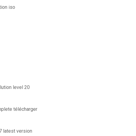
ion iso
ution level 20
plete télécharger
7 latest version