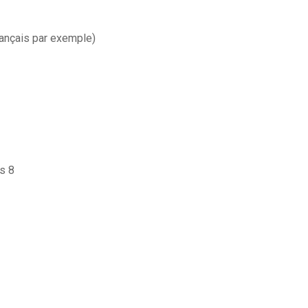
rançais par exemple)
s 8