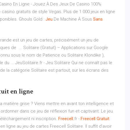
Casino En Ligne - Jouez À Des Jeux De Casino 100%
casino gratuits de style Vegas. Plus de 1 000 jeux en ligne
sponibles.
Ghouls Gold :
Jeu
De Machine À Sous
Sans
re Grande est un jeu de cartes, précisément un jeu de
iques de ... Solitaire (Gratuit) – Applications sur Google
connu sous le nom de Patience ou Solitaire Klondike ),
lle du ... JeuSolitaire.fr - Jeu Solitaire Qui ne connaît pas le
e la catégorie Solitaire est partout, sur les écrans des
tuit en ligne
er ta matière grise ? Viens mettre en avant ton intelligence et
 ordonner dans ce jeu de réflexion fun et captivant. Le jeu
 téléchargement ni inscription.
Freecell
.fr -
Freecell
Gratuit
 ligne au jeu de cartes Freecell Solitaire. Il suffit d’avoir