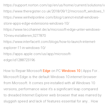
https://support.norton.com/sp/en/us/home/current/solutions/
https://www.theregister.co.uk/2018/09/12/microsoft_windows_
https://www.winhelponline.com/blog/cannot-install-windows-
store-apps-edge-extensions-windows-10/
https://www.tecchannel.de/a/microsoft-edge-unter-windows-
10-neu-installieren,3277870
https://www.interfacett.com/blogs/how-to-launch-internet-
explorer-11-in-windows-10/
https://apps.apple.com/us/app/microsoft-
edge/id1288723196
How to Repair Microsoft
Edge
on PC
Windows
10
| Apps For...
Microsoft Edge is the default Windows 10 internet browser
from Microsoft. It comes pre-installed with all Windows 10
versions, performance wise it's a significant leap compared
to dreaded Internet Explorer web browser that was marred by
sluggish speed and lack of features essential for any... How