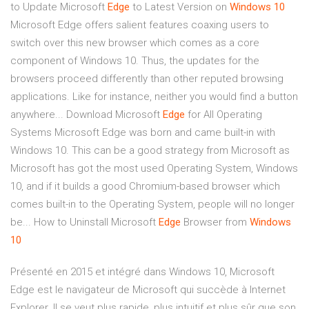
to Update Microsoft
Edge
to Latest Version on
Windows
10
Microsoft Edge offers salient features coaxing users to
switch over this new browser which comes as a core
component of Windows 10. Thus, the updates for the
browsers proceed differently than other reputed browsing
applications. Like for instance, neither you would find a button
anywhere... Download Microsoft
Edge
for All Operating
Systems Microsoft Edge was born and came built-in with
Windows 10. This can be a good strategy from Microsoft as
Microsoft has got the most used Operating System, Windows
10, and if it builds a good Chromium-based browser which
comes built-in to the Operating System, people will no longer
be... How to Uninstall Microsoft
Edge
Browser from
Windows
10
Présenté en 2015 et intégré dans Windows 10, Microsoft
Edge est le navigateur de Microsoft qui succède à Internet
Explorer. Il se veut plus rapide, plus intuitif et plus sûr que son