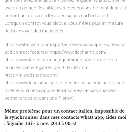
que vous avez été bloqué ? Suivez le guide. WhatsApp offre
une très grande flexibilité, avec des options de confidentialité
permettant de faire à Il y a des signes qui l'indiquent.
Lorsqu'un contact vous bloque, vous n'êtes plus en mesure
de lui envoyer des messages.
https://wabetainfo.com/spotted-new-whatsapp-qr-code-and-
add-contact-features/ https://www.ticpharma.com/
https://www.lecho.be/monargent/impots/ne-trainez-plus-
pour-remplir-le-registre-ubo/10097356.html
https://m.wedshoots.com/
https://www.lesalonbeige.fr/defendre-un-patrimoine-quil-soit-
materiel-ou-non-suppose-de-sinscrire-a-la-fois-dans-des-
permanences-et-dans-une-filiation/
Même problème pour un contact italien, impossible de
le synchroniser dans mes contacts whats app, aidez moi
! Signaler titi - 2 nov. 2013 à 00:53