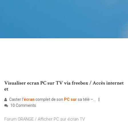
Visualiser ecran PC sur TV via freebox / Accès internet
et
Caster l'
écran
complet de son
PC
sur
sa télé –…
10 Comments
Forum ORANGE / Afficher PC sur écran TV